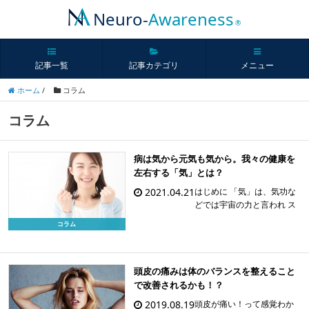
Neuro-
Awareness
®
記事一覧
記事カテゴリ
メニュー
ホーム
/
コラム
コラム
病は気から元気も気から。我々の健康を
左右する「気」とは？
2021.04.21
はじめに 「気」は、気功な
どでは宇宙の力と言われ ス
ピリチュアルではまさしく
コラム
霊気、霊の気だと言われて
います。 西洋医学を基盤と
し、科学的な根拠を必要と
する現在の医学が「気」を
頭皮の痛みは体のバランスを整えること
敬遠するのも無理もありま
で改善されるかも！？
せん。 しかし、人間は […]
2019.08.19
頭皮が痛い！って感覚わか