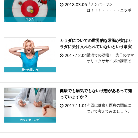
界の頂点を極めた幾多の成
2018.03.06
『ナンバーワン
功者が、「生涯の師」と敬
は！！！・・・・・ニッポ
[…]
ンだ！！！！！』 その瞬
コラム
間、カラダがスーッと軽く
なり、目にはじわっと涙が
あふれてきそうでした。娘
と一緒に見ていたので、そ
カラダについての世界的な常識が実はカ
こはぐっとこらえて、なん
ラダに受け入れられていないという事実
とか親父の泣き顔は見せず
2017.12.04
講演での収穫！ 先日のヤマ
にすみました。 […]
オリエクササイズの講演で
一番前に陣取った85歳のお
身体の使い方
ばあちゃんは これまでに病
気もしたことがないし もち
ろん入院もしたことないし
薬もほとんど飲んだことが
健康でも病気でもない状態があるって知
ない すごいですよね 「今
っていますか？
日は8 […]
2017.11.01
今回は健康と医療の関係に
ついて考えてみましょう。
健康と医療は切り離せない
カウンセリング
もの？多くの人がそう考え
ていると思います。医療あ
っての健康。健康ではない