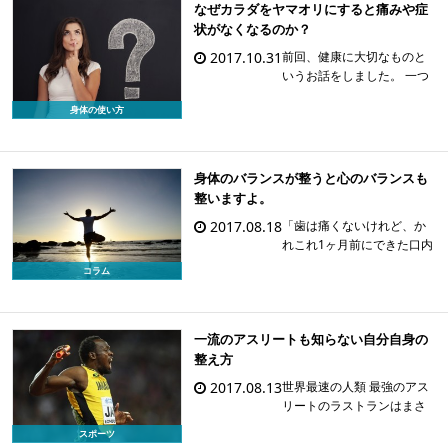
と感じればすぐに医療のお
なぜカラダをヤマオリにすると痛みや症
世話にならなければいけな
状がなくなるのか？
い。医療なしでは健康を保
2017.10.31
前回、健康に大切なものと
てな […]
いうお話をしました。 一つ
は健康になりたいという意
身体の使い方
識。そしてもう一つは、上
手にカラダを使うことでし
たね。健康になりたい人
は、すでに健康になりたい
身体のバランスが整うと心のバランスも
という意識は持っています
整いますよ。
から、結局は体を上手に使
2017.08.18
「歯は痛くないけれど、か
えれ […]
れこれ1ヶ月前にできた口内
炎が治らないのです。」と
コラム
いう男性の方。 左の頬をよ
く噛んでしまうそうで、な
かなか口内炎が治らなくて
一流のアスリートも知らない自分自身の
困っていたそうです。 歯が
ある人も、入れ歯の人も同
整え方
じなのですが、頬を噛む […]
2017.08.13
世界最速の人類 最強のアス
リートのラストランはまさ
かの途中棄権 レジェンドの
スポーツ
花道を飾ることができなか