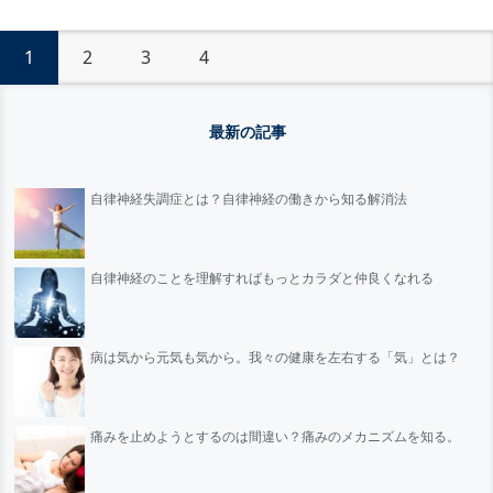
ったチームメイトは 主催者
側にその怒りをぶつけてい
1
2
3
4
るが、 それはレジェンドを
擁護する言い訳にしか聞こ
えない いや、レジェ […]
最新の記事
自律神経失調症とは？自律神経の働きから知る解消法
自律神経のことを理解すればもっとカラダと仲良くなれる
病は気から元気も気から。我々の健康を左右する「気」とは？
痛みを止めようとするのは間違い？痛みのメカニズムを知る。