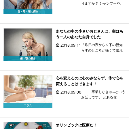
りますか？ シャンプーや、
頭をかくときなど、頭皮を
首・肩・頭の痛み
触っただけで、痛みがある
という状態です。 そのよう
な方はけっこういらっしゃ
います。そして、たいてい
あなたの中の小さいおじさんは、実はも
体のバランスが悪いため
う一人のあなた自身でした
に、その痛みがでているこ
2018.09.11
「昨日の夜から左下の親知
と […]
らずのところが痛くて眠れ
なかったんです。」ってこ
歯・顎の痛み
とでやってきた女の子のお
話です。 あれれ？この子の
左下の親知らずは1ヶ月前に
抜いたのにな～？？ お口の
心を変えるのは心のみならず。体で心を
中を診たら傷の治りは悪く
変えることはできます！
ありません。 二十歳の […]
2018.09.06
ここ、卒業しなきゃ…という
お話しです。 とある偉
人・・・、それは故人・中
コラム
村天風という人です。 ある
人に勧められて以前この偉
人と呼ばれる人の本を拝読
させていただきました。 各
オリンピックは医療だ！