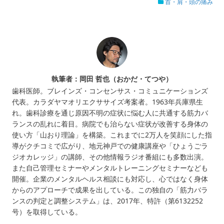
首・肩・頭の痛み
執筆者：岡田 哲也（おかだ・てつや）
歯科医師。ブレインズ・コンセンサス・コミュニケーションズ
代表。カラダヤマオリエクササイズ考案者。1963年兵庫県生
れ。歯科診療を通じ原因不明の症状に悩む人に共通する筋力バ
ランスの乱れに着目。病院でも治らない症状が改善する身体の
使い方「山おり理論」を構築。これまでに2万人を笑顔にした指
導がクチコミで広がり、地元神戸での健康講座や「ひょうごラ
ジオカレッジ」の講師、その他情報ラジオ番組にも多数出演。
また自己管理セミナーやメンタルトレーニングセミナーなども
開催。企業のメンタルヘルス相談にも対応し、心ではなく身体
からのアプローチで成果を出している。この独自の「筋力バラ
ンスの判定と調整システム」は、2017年、特許（第6132252
号）を取得している。