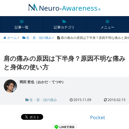
Neuro-
Awareness
®
記事一覧
記事カテゴリ
メニュー
ホーム
/
首・肩・頭の痛み
/
肩の痛みの原因は下半身？原因不明な痛みと身
肩の痛みの原因は下半身？原因不明な痛み
と身体の使い方
岡田 哲也（おかだ・てつや）
首・肩・頭の痛み
2015.11.09
2016.02.15
Pocket