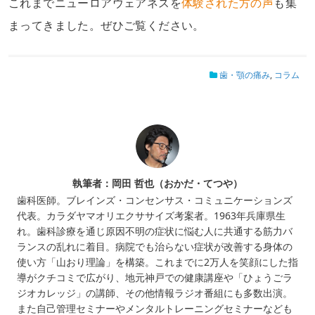
これまでニューロアウェアネスを
体験された方の声
も集
まってきました。ぜひご覧ください。
歯・顎の痛み
,
コラム
執筆者：岡田 哲也（おかだ・てつや）
歯科医師。ブレインズ・コンセンサス・コミュニケーションズ
代表。カラダヤマオリエクササイズ考案者。1963年兵庫県生
れ。歯科診療を通じ原因不明の症状に悩む人に共通する筋力バ
ランスの乱れに着目。病院でも治らない症状が改善する身体の
使い方「山おり理論」を構築。これまでに2万人を笑顔にした指
導がクチコミで広がり、地元神戸での健康講座や「ひょうごラ
ジオカレッジ」の講師、その他情報ラジオ番組にも多数出演。
また自己管理セミナーやメンタルトレーニングセミナーなども